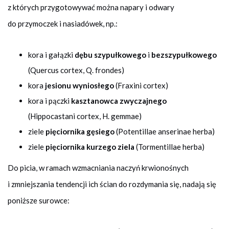
z których przygotowywać można napary i odwary
do przymoczek i nasiadówek, np.:
kora i gałązki
dębu szypułkowego
i
bezszypułkowego
(Quercus cortex, Q. frondes)
kora
jesionu wyniosłego
(Fraxini cortex)
kora i pączki
kasztanowca zwyczajnego
(Hippocastani cortex, H. gemmae)
ziele
pięciornika gęsiego
(Potentillae anserinae herba)
ziele
pięciornika kurzego ziela
(Tormentillae herba)
Do picia, w ramach wzmacniania naczyń krwionośnych
i zmniejszania tendencji ich ścian do rozdymania się, nadają się
poniższe surowce: