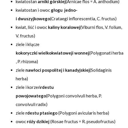
kwiatostan
arniki górskiej
(Arnicae flos = A. anthodium)
kwiatostan i owoc
głogu jedno-
i dwuszyjkowego
(Crataegi inflorescentia, C. fructus)
kwiat, liść i owoc
kaliny koralowej
(Viburni flos, V. folium,
V. fructus)
ziele i kłącze
kokoryczki wielkokwiatoweji wonnej
(Polygonati herba
, P. rhizoma)
ziele
nawłoci pospolitej i kanadyjskiej
(Solidaginis
herba)
ziele i korzeń
rdestu
powojowatego
(Polygoni convolvuli herba, P.
convolvuli radix)
ziele
rdestu ptasiego
(Polygoni avicularis herba)
owoc
róży dzikiej
(Rosae fructus = R. pseudofructus)