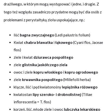
drażliwego, w którym mogą występować i jedne, i drugie. Z
tego też względu zasadniczo przydatne mogą być dla osób z
problemami z perystaltyką zioła uspokajające, np.:
liść
bagna zwyczajnego
(Ledi palustris folium)
Kwiat
chabra bławatka
i
łąkowego
(Cyani flos, Jaceae
flos)
ziele i kwiat
dziurawca pospolitego
ziele
glistnika jaskółczego ziela
owoc i ziele
kopru włoskiego
i
kopru ogrodowego
ziele
krwawnika pospolitego
(Millefolii herba)
kłącze, liść i pęd kwiatonośny
lepiężnika różowego
kwiatostan
lipy szeroko- i drobnolistnej
(Tiliae
inflorescentia = T. flos)
korzeń, liść, młode ziele i owoc
lubczyka lekarskiego