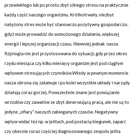
przewlekłego lub po prostu zbyt silnego stresu na praktycznie
każdą część naszego organizmu. Krótkotrwały, niezbyt
natężony stres może być stanowczo pozytywny gospodarczo,
gdyż może prowadzić do wzmożonego działania, większej
energii i lepszej organizacji czasu. Niemniej jednak nasza
fizjologia nie jest przystosowana do sytuacji, gdy przez okres
rzędu miesiąca czy kilku miesięcy organizm jest pod ciągłym
wpływem stresujących czynników.Wtedy w pewnym momencie
nasza obrona się załamuje i po kolei wszystkie układy i narządy
działają coraz gorzej. Powszechnie znane jest powiązanie
wrzodów czy zawałów ze zbyt denerwującą pracą, ale nie są to
jedyne „ofiary” naszych zabieganych czasów. Negatywny
wpływ widać też np. w jelitach, pod postacią biegunek, zaparć
czy obecnie coraz częściej diagnozowanego zespołu jelita