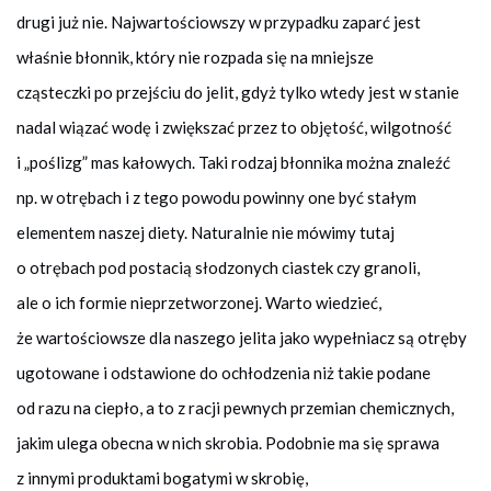
drugi już nie. Najwartościowszy w przypadku zaparć jest
właśnie błonnik, który nie rozpada się na mniejsze
cząsteczki po przejściu do jelit, gdyż tylko wtedy jest w stanie
nadal wiązać wodę i zwiększać przez to objętość, wilgotność
i „poślizg” mas kałowych. Taki rodzaj błonnika można znaleźć
np. w otrębach i z tego powodu powinny one być stałym
elementem naszej diety. Naturalnie nie mówimy tutaj
o otrębach pod postacią słodzonych ciastek czy granoli,
ale o ich formie nieprzetworzonej. Warto wiedzieć,
że wartościowsze dla naszego jelita jako wypełniacz są otręby
ugotowane i odstawione do ochłodzenia niż takie podane
od razu na ciepło, a to z racji pewnych przemian chemicznych,
jakim ulega obecna w nich skrobia. Podobnie ma się sprawa
z innymi produktami bogatymi w skrobię,