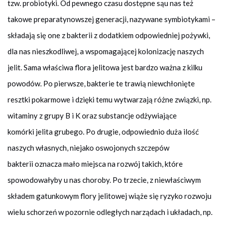
tzw. probiotyki. Od pewnego czasu dostępne sąu nas też
takowe preparatynowszej generacji, nazywane symbiotykami –
składają się one z bakterii z dodatkiem odpowiedniej pożywki,
dla nas nieszkodliwej, a wspomagającej kolonizację naszych
jelit. Sama właściwa flora jelitowa jest bardzo ważna z kilku
powodów. Po pierwsze, bakterie te trawią niewchłonięte
resztki pokarmowe i dzięki temu wytwarzają różne związki, np.
witaminy z grupy B i K oraz substancje odżywiające
komórki jelita grubego. Po drugie, odpowiednio duża ilość
naszych własnych, niejako oswojonych szczepów
bakterii oznacza mało miejsca na rozwój takich, które
spowodowałyby u nas choroby. Po trzecie, z niewłaściwym
składem gatunkowym flory jelitowej wiąże się ryzyko rozwoju
wielu schorzeń w pozornie odległych narządach i układach, np.