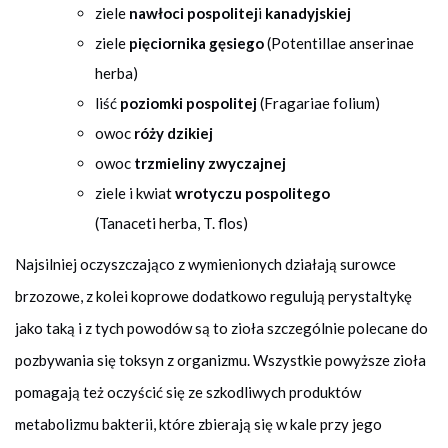
ziele
nawłoci pospolitej
i
kanadyjskiej
ziele
pięciornika gęsiego
(Potentillae anserinae
herba)
liść
poziomki pospolitej
(Fragariae folium)
owoc
róży dzikiej
owoc
trzmieliny zwyczajnej
ziele i kwiat
wrotyczu pospolitego
(Tanaceti herba, T. flos)
Najsilniej oczyszczająco z wymienionych działają surowce
brzozowe, z kolei koprowe dodatkowo regulują perystaltykę
jako taką i z tych powodów są to zioła szczególnie polecane do
pozbywania się toksyn z organizmu. Wszystkie powyższe zioła
pomagają też oczyścić się ze szkodliwych produktów
metabolizmu bakterii, które zbierają się w kale przy jego