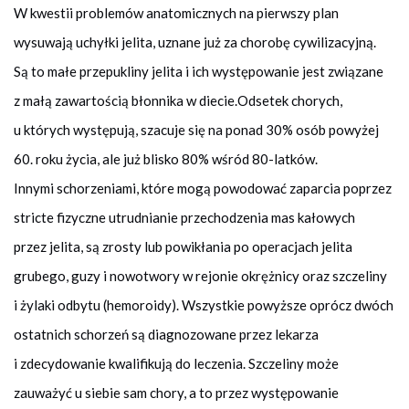
W kwestii problemów anatomicznych na pierwszy plan
wysuwają uchyłki jelita, uznane już za chorobę cywilizacyjną.
Są to małe przepukliny jelita i ich występowanie jest związane
z małą zawartością błonnika w diecie.Odsetek chorych,
u których występują, szacuje się na ponad 30% osób powyżej
60. roku życia, ale już blisko 80% wśród 80-latków.
Innymi schorzeniami, które mogą powodować zaparcia poprzez
stricte fizyczne utrudnianie przechodzenia mas kałowych
przez jelita, są zrosty lub powikłania po operacjach jelita
grubego, guzy i nowotwory w rejonie okrężnicy oraz szczeliny
i żylaki odbytu (hemoroidy). Wszystkie powyższe oprócz dwóch
ostatnich schorzeń są diagnozowane przez lekarza
i zdecydowanie kwalifikują do leczenia. Szczeliny może
zauważyć u siebie sam chory, a to przez występowanie