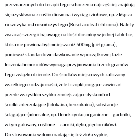
przeznaczonych do terapii tego schorzenia najczęściej znajdują
się uzyskiwana z roślin diosmina i wyciągi ziołowe, np. z kłącza
ruszczyka ostrokończystego
(Rusci aculeati rhizoma). Należy
zwracać szczególną uwagę na ilość diosminy w jednej tabletce,
która nie powinna być mniejsza niż 500mg (pół grama),
ponieważ standardowe dawkowanie w początkowej fazie
leczenia hemoroidów wymaga przyjmowania trzech gramów
tego związku dziennie. Do środków miejscowych zaliczamy
wszelkiego rodzaju maści, żele i czopki, mogące zawierać
przede wszystkim szybko zmniejszające dyskomfort
środki znieczulające (lidokaina, benzokaina), substancje
ściągające (mineralne, np. tlenek cynku, organiczne – garbniki,
w tym galusany, roślinne – z arniki, dębu, pięciorników).
Do stosowania w domu nadają się też zioła sypkie,