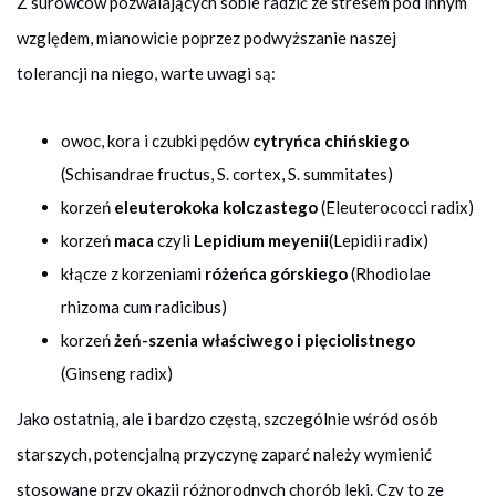
Z surowców pozwalających sobie radzić ze stresem pod innym
względem, mianowicie poprzez podwyższanie naszej
tolerancji na niego, warte uwagi są:
owoc, kora i czubki pędów
cytryńca chińskiego
(Schisandrae fructus, S. cortex, S. summitates)
korzeń
eleuterokoka kolczastego
(Eleuterococci radix)
korzeń
maca
czyli
Lepidium meyenii
(Lepidii radix)
kłącze z korzeniami
różeńca górskiego
(Rhodiolae
rhizoma cum radicibus)
korzeń
żeń-szenia właściwego i pięciolistnego
(Ginseng radix)
Jako ostatnią, ale i bardzo częstą, szczególnie wśród osób
starszych, potencjalną przyczynę zaparć należy wymienić
stosowane przy okazji różnorodnych chorób leki. Czy to ze