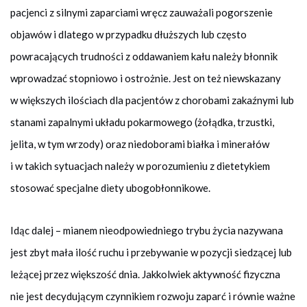
pacjenci z silnymi zaparciami wręcz zauważali pogorszenie
objawów i dlatego w przypadku dłuższych lub często
powracających trudności z oddawaniem kału należy błonnik
wprowadzać stopniowo i ostrożnie. Jest on też niewskazany
w większych ilościach dla pacjentów z chorobami zakaźnymi lub
stanami zapalnymi układu pokarmowego (żołądka, trzustki,
jelita, w tym wrzody) oraz niedoborami białka i minerałów
i w takich sytuacjach należy w porozumieniu z dietetykiem
stosować specjalne diety ubogobłonnikowe.
Idąc dalej – mianem nieodpowiedniego trybu życia nazywana
jest zbyt mała ilość ruchu i przebywanie w pozycji siedzącej lub
leżącej przez większość dnia. Jakkolwiek aktywność fizyczna
nie jest decydującym czynnikiem rozwoju zaparć i równie ważne