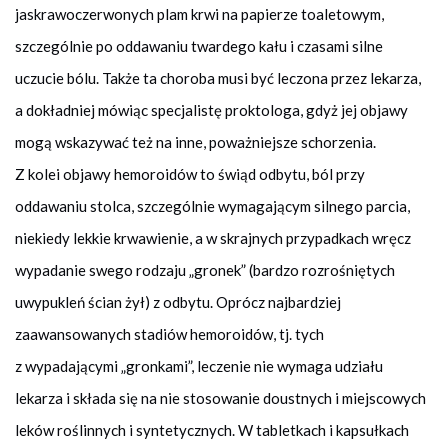
jaskrawoczerwonych plam krwi na papierze toaletowym,
szczególnie po oddawaniu twardego kału i czasami silne
uczucie bólu. Także ta choroba musi być leczona przez lekarza,
a dokładniej mówiąc specjalistę proktologa, gdyż jej objawy
mogą wskazywać też na inne, poważniejsze schorzenia.
Z kolei objawy hemoroidów to świąd odbytu, ból przy
oddawaniu stolca, szczególnie wymagającym silnego parcia,
niekiedy lekkie krwawienie, a w skrajnych przypadkach wręcz
wypadanie swego rodzaju „gronek” (bardzo rozrośniętych
uwypukleń ścian żył) z odbytu. Oprócz najbardziej
zaawansowanych stadiów hemoroidów, tj. tych
z wypadającymi „gronkami”, leczenie nie wymaga udziału
lekarza i składa się na nie stosowanie doustnych i miejscowych
leków roślinnych i syntetycznych. W tabletkach i kapsułkach