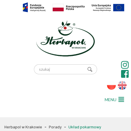
pl
en
MENU
Herbapol w Krakowie
-
Porady
-
Układ pokarmowy