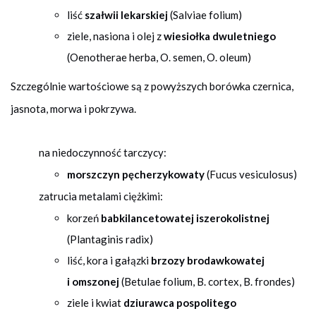
liść
szałwii lekarskiej
(Salviae folium)
ziele, nasiona i olej z
wiesiołka dwuletniego
(Oenotherae herba, O. semen, O. oleum)
Szczególnie wartościowe są z powyższych borówka czernica,
jasnota, morwa i pokrzywa.
na niedoczynność tarczycy:
morszczyn pęcherzykowaty
(Fucus vesiculosus)
zatrucia metalami ciężkimi:
korzeń
babkilancetowatej iszerokolistnej
(Plantaginis radix)
liść, kora i gałązki
brzozy brodawkowatej
i omszonej
(Betulae folium, B. cortex, B. frondes)
ziele i kwiat
dziurawca pospolitego