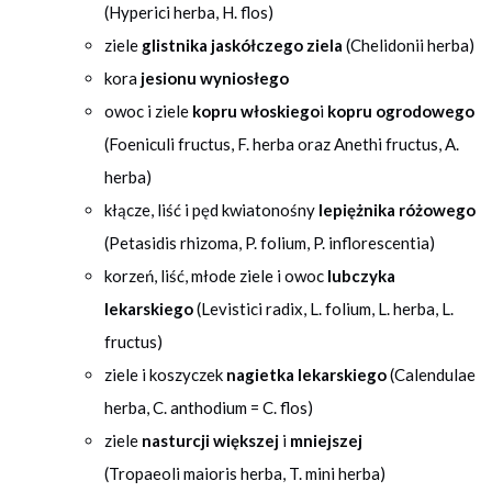
(Hyperici herba, H. flos)
ziele
glistnika jaskółczego ziela
(Chelidonii herba)
kora
jesionu wyniosłego
owoc i ziele
kopru włoskiego
i
kopru ogrodowego
(Foeniculi fructus, F. herba oraz Anethi fructus, A.
herba)
kłącze, liść i pęd kwiatonośny
lepiężnika różowego
(Petasidis rhizoma, P. folium, P. inflorescentia)
korzeń, liść, młode ziele i owoc
lubczyka
lekarskiego
(Levistici radix, L. folium, L. herba, L.
fructus)
ziele i koszyczek
nagietka lekarskiego
(Calendulae
herba, C. anthodium = C. flos)
ziele
nasturcji większej
i
mniejszej
(Tropaeoli maioris herba, T. mini herba)