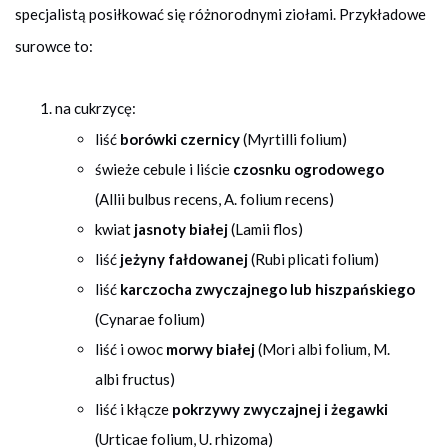
specjalistą posiłkować się różnorodnymi ziołami. Przykładowe
surowce to:
na cukrzycę:
liść
borówki czernicy
(Myrtilli folium)
świeże cebule i liście
czosnku ogrodowego
(Allii bulbus recens, A. folium recens)
kwiat
jasnoty białej
(Lamii flos)
liść
jeżyny fałdowanej
(Rubi plicati folium)
liść
karczocha zwyczajnego lub hiszpańskiego
(Cynarae folium)
liść i owoc
morwy białej
(Mori albi folium, M.
albi fructus)
liść i kłącze
pokrzywy zwyczajnej i żegawki
(Urticae folium, U. rhizoma)