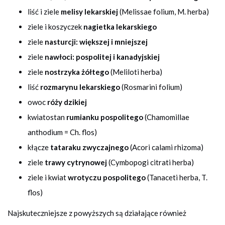
liść i ziele
melisy lekarskiej
(Melissae folium, M. herba)
ziele i koszyczek
nagietka lekarskiego
ziele
nasturcji: większej i mniejszej
ziele
nawłoci: pospolitej i kanadyjskiej
ziele
nostrzyka żółtego
(Meliloti herba)
liść
rozmarynu lekarskiego
(Rosmarini folium)
owoc
róży dzikiej
kwiatostan
rumianku pospolitego
(Chamomillae
anthodium = Ch. flos)
kłącze
tataraku zwyczajnego
(Acori calami rhizoma)
ziele
trawy cytrynowej
(Cymbopogi citrati herba)
ziele i kwiat
wrotyczu pospolitego
(Tanaceti herba, T.
flos)
Najskuteczniejsze z powyższych są działające również